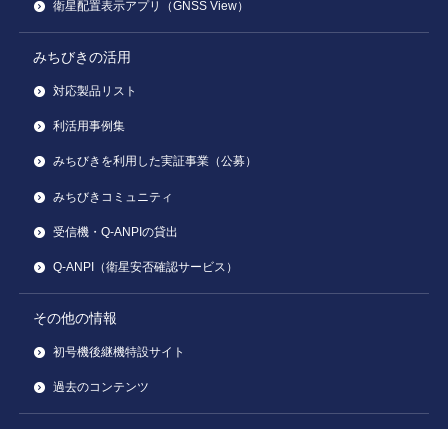
衛星配置表示アプリ（GNSS View）
みちびきの活用
対応製品リスト
利活用事例集
みちびきを利用した実証事業（公募）
みちびきコミュニティ
受信機・Q-ANPIの貸出
Q-ANPI（衛星安否確認サービス）
その他の情報
初号機後継機特設サイト
過去のコンテンツ